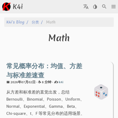
K4i
文章
K4i's Blog
分类
Math
归档
Math
关于
标签
常见概率分布：均值、方差
分类
与标准差速查
📅 2026年07月02日
· ☕ 8 分钟
·
✍️
k4i
系列
从方差和标准差的直觉出发，总结
Bernoulli、Binomial、Poisson、Uniform、
Normal、Exponential、Gamma、Beta、
Chi-square、t、F 等常见分布的适用场景、