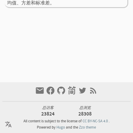
均值、方差和标准差。
总访客
总浏览
23824
28308
All content is subject to the license of
CC BY-NC-SA 4.0
.
Powered by
Hugo
and the
Zzo theme