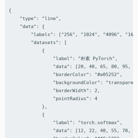
{

    "type": "line",

    "data": {

        "labels": ["256", "1024", "4096", "1638
        "datasets": [

            {

                "label": "朴素 PyTorch",

                "data": [20, 40, 65, 80, 95, 10
                "borderColor": "#e05252",

                "backgroundColor": "transparent
                "borderWidth": 2,

                "pointRadius": 4

            },

            {

                "label": "torch.softmax",

                "data": [12, 22, 40, 55, 70, 78