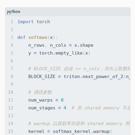
import
torch
def
softmax
(
x
):
n_rows
,
n_cols
=
x
.
shape
y
=
torch
.
empty_like
(
x
)
# BLOCK_SIZE 必须 >= n_cols，并向上取整到
BLOCK_SIZE
=
triton
.
next_power_of_2
(
n_c
# 调优参数
num_warps
=
8
num_stages
=
4
# 若 shared memory 不足
# warmup 以获取寄存器和 shared memory 用量
kernel
=
softmax_kernel
.
warmup
(