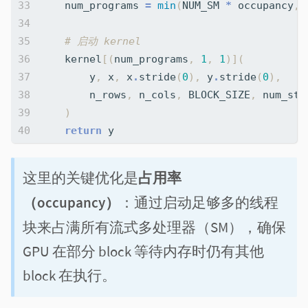
num_programs
=
min
(
NUM_SM
*
occupancy
,
# 启动 kernel
kernel
[(
num_programs
,
1
,
1
)](
y
,
x
,
x
.
stride
(
0
),
y
.
stride
(
0
),
n_rows
,
n_cols
,
BLOCK_SIZE
,
num_sta
)
return
y
这里的关键优化是
占用率
（occupancy）
：通过启动足够多的线程
块来占满所有流式多处理器（SM），确保
GPU 在部分 block 等待内存时仍有其他
block 在执行。