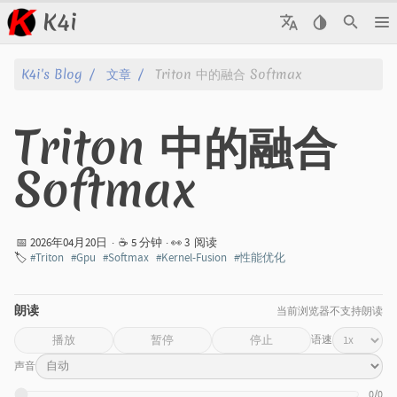
K4i
文章
K4i's Blog
文章
Triton 中的融合 Softmax
归档
Triton 中的融合
关于
Softmax
标签
分类
📅 2026年04月20日
·
☕ 5 分钟
· 👀
3
阅读
🏷️
#Triton
#Gpu
#Softmax
#Kernel-Fusion
#性能优化
系列
朗读
当前浏览器不支持朗读
语速
播放
暂停
停止
声音
0/0