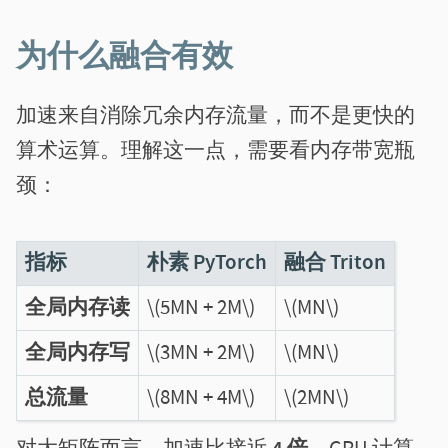
为什么融合有效
加速来自消除冗余内存流量，而不是更快的
算术运算。理解这一点，需要看内存带宽瓶
颈：
指标
朴素 PyTorch
融合 Triton
全局内存读
\(5MN + 2M\)
\(MN\)
全局内存写
\(3MN + 2M\)
\(MN\)
总流量
\(8MN + 4M\)
\(2MN\)