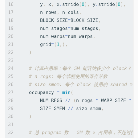
y
,
x
,
x
.
stride
(
0
),
y
.
stride
(
0
),
n_rows
,
n_cols
,
BLOCK_SIZE
=
BLOCK_SIZE
,
num_stages
=
num_stages
,
num_warps
=
num_warps
,
grid
=
(
1
,),
)
# 计算占用率：每个 SM 能容纳多少个 block？
# n_regs: 每个线程使用的寄存器数
# size_smem: 每个 block 使用的 shared me
occupancy
=
min
(
NUM_REGS
//
(
n_regs
*
WARP_SIZE
*
n
SIZE_SMEM
//
size_smem
,
)
# 总 program 数 = SM 数 × 占用率，不超过行