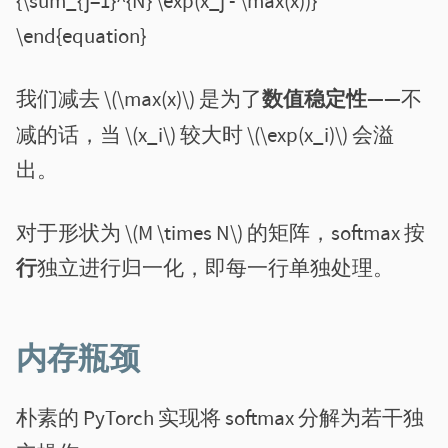
{\sum_{j=1}^{N} \exp(x_j - \max(x))}
\end{equation}
我们减去 \(\max(x)\) 是为了
数值稳定性
——不
减的话，当 \(x_i\) 较大时 \(\exp(x_i)\) 会溢
出。
对于形状为 \(M \times N\) 的矩阵，softmax 按
行
独立进行归一化，即每一行单独处理。
内存瓶颈
朴素的 PyTorch 实现将 softmax 分解为若干独