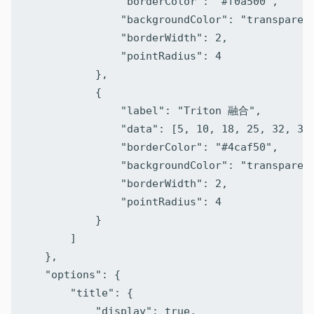
                "borderColor": "#f0a500",

                "backgroundColor": "transparent
                "borderWidth": 2,

                "pointRadius": 4

            },

            {

                "label": "Triton 融合",

                "data": [5, 10, 18, 25, 32, 38]
                "borderColor": "#4caf50",

                "backgroundColor": "transparent
                "borderWidth": 2,

                "pointRadius": 4

            }

        ]

    },

    "options": {

        "title": {

            "display": true,
