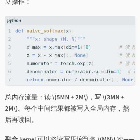
立操作：
def
naive_softmax
(
x
):
"""x: shape (M, N)"""
x_max
=
x
.
max
(
dim
=
1
)[
0
]
# 读 MN
z
=
x
-
x_max
[:,
None
]
# 读 MN
numerator
=
torch
.
exp
(
z
)
# 读 MN
denominator
=
numerator
.
sum
(
dim
=
1
)
# 读
return
numerator
/
denominator
[:,
None
]
总内存流量：读
\(5MN + 2M\)
，写
\(3MN +
2M\)
。每个中间结果都被写入全局内存，然
后再读回。
融合
kernel 可以将读写压缩到各
\(MN\)
次——