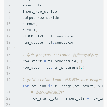
input_ptr
,
input_row_stride
,
output_row_stride
,
n_rows
,
n_cols
,
BLOCK_SIZE
:
tl
.
constexpr
,
num_stages
:
tl
.
constexpr
,
):
# 每个 program instance 负责一行或多行
row_start
=
tl
.
program_id
(
0
)
row_step
=
tl
.
num_programs
(
0
)
# grid-stride loop，处理超过 num_progra
for
row_idx
in
tl
.
range
(
row_start
,
n_ro
# 当前行的起始指针
row_start_ptr
=
input_ptr
+
row_idx