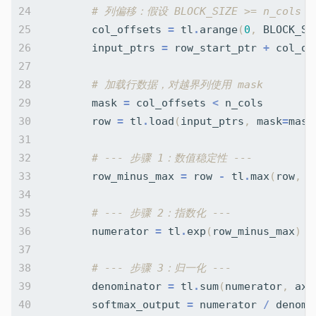
# 列偏移：假设 BLOCK_SIZE >= n_col
col_offsets
=
tl
.
arange
(
0
,
BLOCK_SI
input_ptrs
=
row_start_ptr
+
col_of
# 加载行数据，对越界列使用 mask
mask
=
col_offsets
<
n_cols
row
=
tl
.
load
(
input_ptrs
,
mask
=
mask
# --- 步骤 1：数值稳定性 ---
row_minus_max
=
row
-
tl
.
max
(
row
,
a
# --- 步骤 2：指数化 ---
numerator
=
tl
.
exp
(
row_minus_max
)
# --- 步骤 3：归一化 ---
denominator
=
tl
.
sum
(
numerator
,
axi
softmax_output
=
numerator
/
denomi