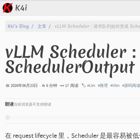
K4i
文章
K4i's Blog
文章
vLLM Scheduler：请求队列如何变成 Sched
归档
vLLM Schedu
关于
SchedulerOutput
标签
分类
📅 2026年06月23日
·
☕ 6 分钟
· 👀
17
阅读
🏷️
#Llm
#推理
#Vllm
#源码阅
系列
朗读
当前浏览器不支持朗读
在 request lifecycle 里，Scheduler 是最