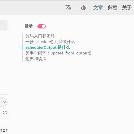
文章
归档
关于
目录
源码入口和闭环
一步 schedule() 到底做什么
SchedulerOutput 是什么
另半个闭环：update_from_output()
边界和读法
0/0
ner