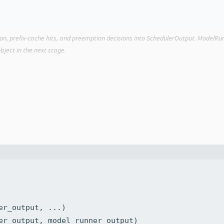
on, prefix-cache hits, and preemption decisions into SchedulerOutput. ModelRu
bject in the next stage.