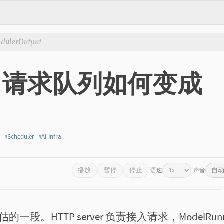
ulerOutput
ler：请求队列如何变成
读
#Scheduler
#Ai-Infra
语速
声音
播放
暂停
停止
容易被低估的一段。HTTP server 负责接入请求，ModelRun