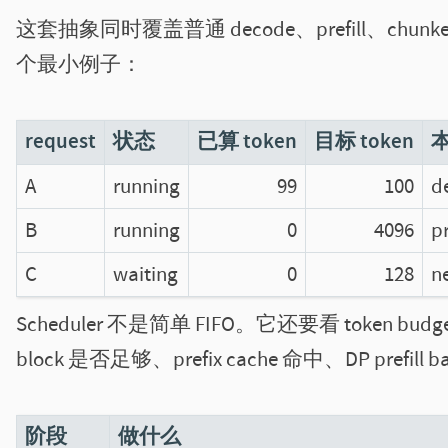
这套抽象同时覆盖普通 decode、prefill、chunked pref
个最小例子：
request
状态
已算 token
目标 token
A
running
99
100
d
B
running
0
4096
pr
C
waiting
0
128
ne
Scheduler 不是简单 FIFO。它还要看 token budge
block 是否足够、prefix cache 命中、DP pre
阶段
做什么