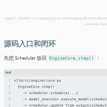
Figure 1:
Scheduler turns request queues, token budgets, KV cache allocati
consumes this o
源码入口和闭环
先把 Scheduler 放回
：
EngineCore.step()