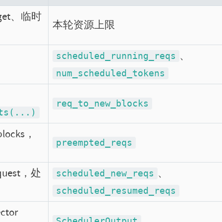
dget、临时
本轮资源上限
、
scheduled_running_reqs
num_scheduled_tokens
req_to_new_blocks
ts(...)
blocks，
preempted_reqs
equest，处
、
scheduled_new_reqs
scheduled_resumed_reqs
ctor
SchedulerOutput