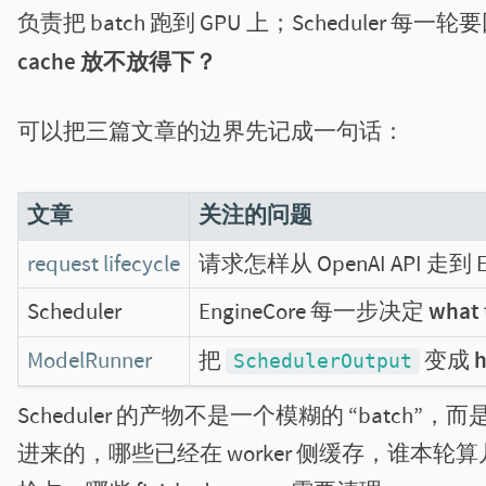
负责把 batch 跑到 GPU 上；Scheduler 每
cache 放不放得下？
可以把三篇文章的边界先记成一句话：
文章
关注的问题
request lifecycle
请求怎样从 OpenAI API 走到 En
Scheduler
EngineCore 每一步决定
what 
ModelRunner
把
变成
h
SchedulerOutput
Scheduler 的产物不是一个模糊的 “batch”
进来的，哪些已经在 worker 侧缓存，谁本轮算几个 to