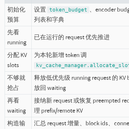
初始化
设置
、encoder bu
token_budget
预算
列表和字典
先看
已在运行的 request 优先推进
running
分配 KV
为本轮新增 token 调
slots
kv_cache_manager.allocate_slo
不够就
释放低优先级 running request 的 KV 
抢占
放回 waiting
再看
接纳新 request 或恢复 preempted r
waiting
理 prefix/remote KV
构造输
汇总 request 增量、block ids、conne