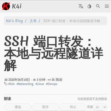
K4i
文章
K4i's Blog
文章
SSH 端口转发：本地与远程隧道详解
归档
SSH 端口转发：
关于
本地与远程隧道详
标签
解
分类
系列
📅 2026年04月19日
·
☕ 3 分钟
· 👀
36
阅读
🏷️
#Ssh
#Networking
#Linux
#Devops
朗读
当前浏览器不支持朗读
语速
播放
暂停
停止