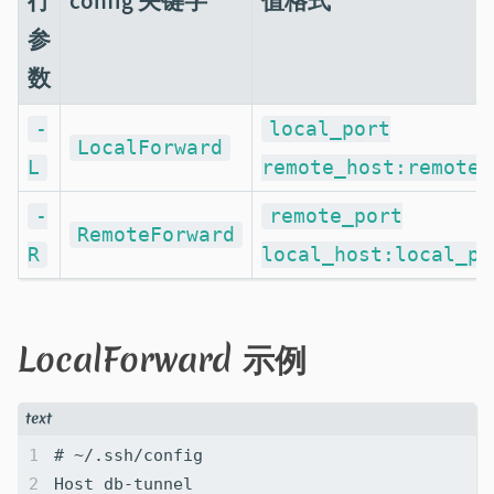
行
config 关键字
值格式
参
数
-
local_port
LocalForward
L
remote_host:remote_
-
remote_port
RemoteForward
R
local_host:local_po
LocalForward 示例