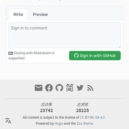
总访客
总浏览
23742
28225
All content is subject to the license of
CC BY-NC-SA 4.0
.
Powered by
Hugo
and the
Zzo theme