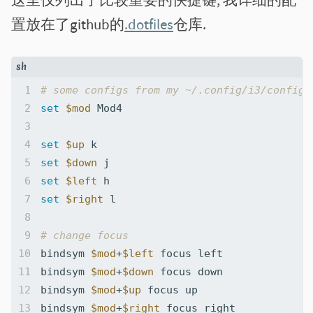
这里仅列出了比较重要的快捷键, 我详细的配
置放在了github的
.dotfiles
仓库.
# some configs from my ~/.config/i3/config
set
$mod
set
$up
set
$down
set
$left
set
$right
# change focus
bindsym 
$mod
+
$left
bindsym 
$mod
+
$down
bindsym 
$mod
+
$up
bindsym 
$mod
+
$right