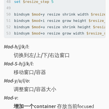
set
$resize_step
5
bindsym 
$mod
+y resize shrink width 
$resize_
bindsym 
$mod
+i resize grow height 
$resize_s
bindsym 
$mod
+u resize shrink height 
$resize
bindsym 
$mod
+o resize grow width 
$resize_st
Mod-h/j/k/l
切换到左/上/下/右边窗口
Mod-S-h/j/k/l
移动窗口/容器
Mod-y/u/i/o
调整窗口/容器大小
Mod-v
增加一个container
存放当前focused