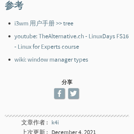
参考
i3wm 用户手册 >> tree
youtube: TheAlternative.ch - LinuxDays FS16
- Linux for Experts course
wiki: window manager types
分享
文章作者
k4i
上次更新
December 4, 2021