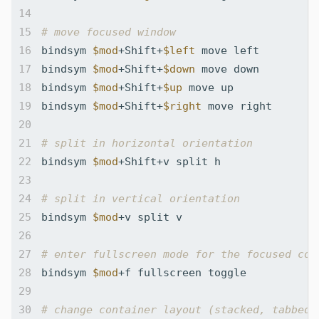
# move focused window
bindsym 
$mod
+Shift+
$left
bindsym 
$mod
+Shift+
$down
bindsym 
$mod
+Shift+
$up
bindsym 
$mod
+Shift+
$right
# split in horizontal orientation
bindsym 
$mod
# split in vertical orientation
bindsym 
$mod
# enter fullscreen mode for the focused con
bindsym 
$mod
# change container layout (stacked, tabbed,