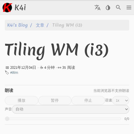
K4i
文章
K4i's Blog
文章
Tiling WM (i3)
归档
Tiling WM (i3)
关于
标签
📅 2021年12月04日
·
☕ 4 分钟
· 👀
35
阅读
🏷️
#Wm
分类
朗读
当前浏览器不支持朗读
系列
语速
播放
暂停
停止
声音
0/0