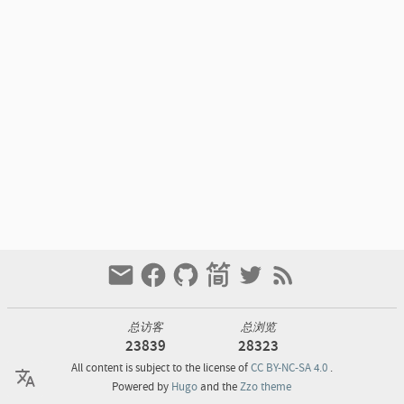
总访客
总浏览
23839
28323
All content is subject to the license of
CC BY-NC-SA 4.0
.
Powered by
Hugo
and the
Zzo theme