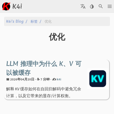
K4i
文章
K4i's Blog
标签
优化
归档
优化
关于
标签
LLM 推理中为什么 K、V 可
分类
以被缓存
📅 2026年04月20日
· ☕ 7 分钟
·
✍️
k4i
系列
解释 KV 缓存如何在自回归解码中避免冗余
计算，以及它带来的显存/计算权衡。