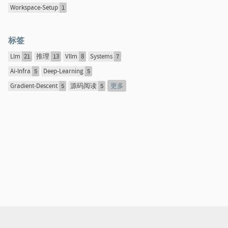
Workspace-Setup
1
标签
Llm
21
推理
13
Vllm
8
Systems
7
Ai-Infra
5
Deep-Learning
5
更多
Gradient-Descent
5
源码阅读
5