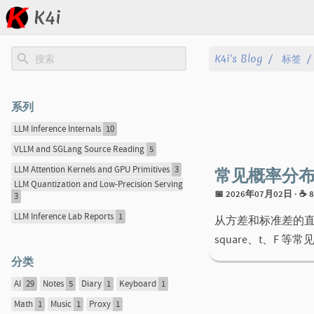
K4i
文章
K4i's Blog
标签
归档
系列
关于
LLM Inference Internals
10
VLLM and SGLang Source Reading
5
标签
常见概率分
LLM Attention Kernels and GPU Primitives
3
LLM Quantization and Low-Precision Serving
分类
📅 2026年07月02日
· ☕
3
LLM Inference Lab Reports
1
从方差和标准差的直觉出发，总
系列
square、t、F
分类
AI
29
Notes
5
Diary
1
Keyboard
1
Math
1
Music
1
Proxy
1