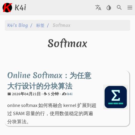
K4i
文章
K4i's Blog
标签
Softmax
归档
Softmax
关于
标签
Online Softmax：为任意
分类
大行设计的分块算法
📅 2026年04月21日
· ☕ 5 分钟
·
✍️
k4i
系列
online softmax 如何将融合 kernel 扩展到超
过 SRAM 容量的行，使用数值稳定的两遍
分块算法。