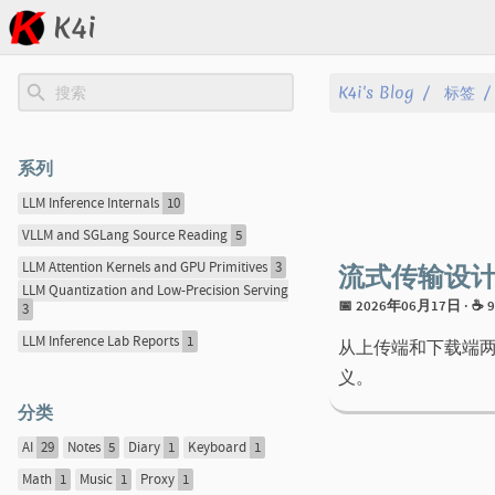
K4i
文章
K4i's Blog
标签
归档
系列
关于
LLM Inference Internals
10
VLLM and SGLang Source Reading
5
标签
流式传输设
LLM Attention Kernels and GPU Primitives
3
LLM Quantization and Low-Precision Serving
分类
📅 2026年06月17日
· ☕
3
LLM Inference Lab Reports
1
从上传端和下载端
系列
义。
分类
AI
29
Notes
5
Diary
1
Keyboard
1
Math
1
Music
1
Proxy
1