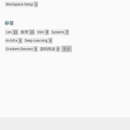
Workspace-Setup
1
标签
Llm
21
推理
13
Vllm
8
Systems
7
Ai-Infra
5
Deep-Learning
5
更多
Gradient-Descent
5
源码阅读
5